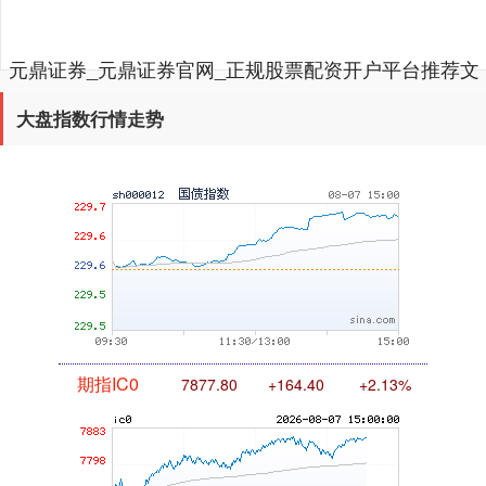
元鼎证券_元鼎证券官网_正规股票配资开户平台推荐文
章已加载完成
大盘指数行情走势
国债指数
229.69
+0.10
+0.04%
期指IC0
7877.80
+164.40
+2.13%