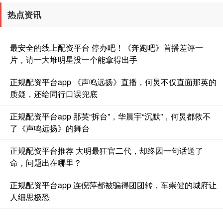
上证综指
3940.04
+39.68
+1.02%
热点资讯
最安全的线上配资平台 停办吧！《奔跑吧》首播差评一
片，请一大堆明星没一个能拿得出手
正规配资平台app 《声鸣远扬》直播，何炅不仅直面那英的
质疑，还给同行口误兜底
深证成指
14311.01
+200.89
+1.42%
正规配资平台app 那英“拆台”，华晨宇“沉默”，何炅都救不
了《声鸣远扬》的舞台
正规配资平台推荐 大明最狂官二代，却终因一句话送了
命，问题出在哪里？
正规配资平台app 连倪萍都被骗得团团转，车崇健的城府让
人细思极恐
沪深300
4694.44
+43.13
+0.93%