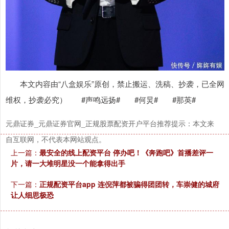
沪深300
4694.44
+43.13
+0.93%
本文内容由“八盒娱乐”原创，禁止搬运、洗稿、抄袭，已全网
维权，抄袭必究） #声鸣远扬# #何炅# #那英#
元鼎证券_元鼎证券官网_正规股票配资开户平台推荐提示：本文来
自互联网，不代表本网站观点。
上一篇：
最安全的线上配资平台 停办吧！《奔跑吧》首播差评一
北证50
片，请一大堆明星没一个能拿得出手
1134.24
+11.37
+1.01%
下一篇：
正规配资平台app 连倪萍都被骗得团团转，车崇健的城府
让人细思极恐