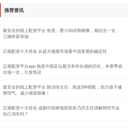
推荐资讯
最安全的线上配资平台 焦晃：娶小30岁陈晓黎，婚后生一女，
三婚终获幸福
正规配资十大排名 从超大规模市场看中国发展的确定性
北证50
1134.24
+11.37
+1.01%
正规配资平台app 他是中国足坛最没有存在感的归化，本赛季就
出场一次，引发热议
最安全的线上配资平台 陈治珍主任：陈皮5种搭配，助力孩子健
脾理气、减少感冒咳嗽！
正规配资十大排名 成都中医哮喘医院朱乃武主任讲解肺结节会
创业板指
3563.12
+47.56
+1.35%
自己消失吗？