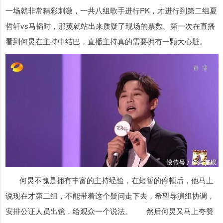
一场就非常精彩刺激，一共八组歌手进行PK，才进行到第二组夏
哲轩vs马韬时，那英就站出来质疑了现场的票数。第一次在直播
看到何炅在主持中结巴，直播主持真的需要拥有一颗大心脏。
何炅不愧是拥有丰富的主持经验，在短暂的停顿后，他马上
说现在才第二组，不能带着这个疑问走下去，希望导演组协调，
安排公证人员出镜，给观众一个说法。 然后何炅又马上夸赞