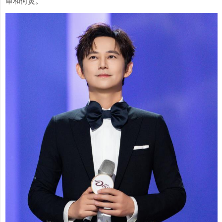
审和何炅。
上证综指
3940.04
+39.68
+1.02%
深证成指
14311.01
+200.89
+1.42%