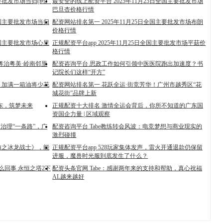
主要批发市场当归(药厂
最安全的线上配资平台 2025年11月25日全国主要批发市场
巴旦杏价格行情
全国主要批发市场当归
配资网站排名第一 2025年11月25日全国主要批发市场布朗
价格行情
全国主要批发市场心里
正规配资平台app 2025年11月25日全国主要批发市场平菇价
格行情
“粤治粤美·岭南邻里
配资咨询平台 思政工作如何引领中医医院跑出加速度？书
记院长们这样“开方”
！加满一箱油将少花
配资网站排名第一 花跃全运·街竞芳华！广州市越秀区“花
城花街”品牌上新
东，筑梦未来
正规配资十大排名 激情全运会背后，你所不知道的广东国
资国企力量 | 区域观察
治理“一条路”，广
配资咨询平台 Tabe教练转会风波：电竞梦想与商业现实的
激烈碰撞
游之冰龙战士》，能
正规配资平台app 528玩家集体发声，雷火开通退款仍保留
进服，魔兽时光服到底发生了什么？
么回事 永恒之塔2下
配资头条官网 Tabe：感谢两年来的支持和帮助，真心祝福
AL越来越好